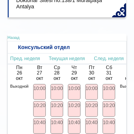
Doktorlar Sitesi no:138/1 Muratpaşa
Antalya
Назад
Консульский отдел
Пред. неделя
Текущая неделя
След. неделя
Пн
Вт
Ср
Чт
Пт
Сб
Вс
26
27
28
29
30
31
01
окт
окт
окт
окт
окт
окт
ноя
Выходной
Выходн
10:00
10:00
10:00
10:00
10:00
10:20
10:20
10:20
10:20
10:20
10:40
10:40
10:40
10:40
10:40